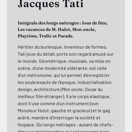
acques Tati
Voilà un fi
fonce dans
grale des longs métrages : Jour de fête,
chat un ch
 vacances de M. Hulot, Mon oncle,
l’Empereur
time, Trafic et Parade.
cinéma un M
fou ! Un de
itier du burlesque, inventeur de formes,
joyeusemen
 joue du détail, porte son regard amusé sur
quarteron 
monde. Géométrique, musicale, sa mise en
des jeux d
e, d’une modernité sidérante, est celle
références
n métronome, qui lui permet d’enregistrer
(de Hara Ki
soubresauts de l’époque, industrialisation,
et bienvei
gn, architecture (Mon oncle, Oscar du
les queerp
leur film étranger). Il a le corps élastique,
l’homo-nor
t il use comme d’un instrument (son
classisme…
ieur Hulot, gauche et gracieux) et le gag
saine attit
é, manière d’interroger la société et
l’acceptati
pace. Six longs métrages : autant de chefs-
uvre impérissables qui ont parsemé trois