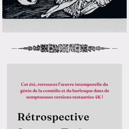
Actuellemen
t été, retrouvez l’œuvre intemporelle du
nie de la comédie et du burlesque dans de
Jim
somptueuses versions restaurées 4K !
étrospective
De Marco NG
1h25
Produit par l