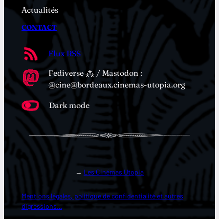
Actualités
CONTACT
Flux RSS
Fediverse ⁂ / Mastodon :
@cine@bordeaux.cinemas-utopia.org
Dark mode
→
Les Cinémas Utopia
Mentions légales, politique de confidentialité et autres
digressions…