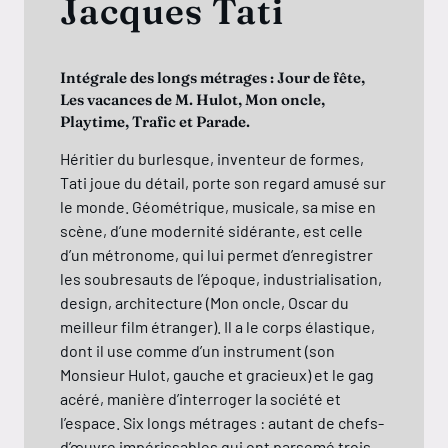
cques Tati
Voilà un film
fonce dans l
ale des longs métrages : Jour de fête,
chat un chat
acances de M. Hulot, Mon oncle,
l’Empereur b
me, Trafic et Parade.
cinéma un Mog
fou ! Un dess
er du burlesque, inventeur de formes,
joyeusement 
oue du détail, porte son regard amusé sur
quarteron de
nde. Géométrique, musicale, sa mise en
des jeux de m
 d’une modernité sidérante, est celle
références s
étronome, qui lui permet d’enregistrer
(de Hara Kiri
ubresauts de l’époque, industrialisation,
et bienveill
, architecture (Mon oncle, Oscar du
les queerpho
ur film étranger). Il a le corps élastique,
l’homo-norma
il use comme d’un instrument (son
classisme…).
ur Hulot, gauche et gracieux) et le gag
saine attitud
 manière d’interroger la société et
l’acceptation
ce. Six longs métrages : autant de chefs-
re impérissables qui ont parsemé trois