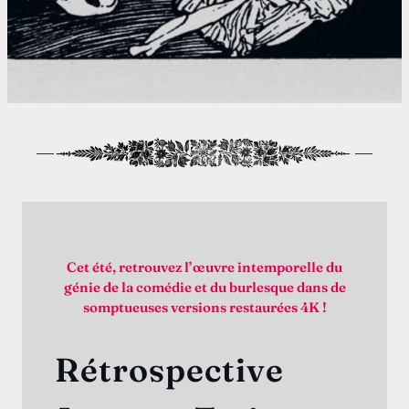
Actuellement 
été, retrouvez l’œuvre intemporelle du
e de la comédie et du burlesque dans de
Jim 
omptueuses versions restaurées 4K !
trospective
De Marco NGUY
1h25
Produit par le 