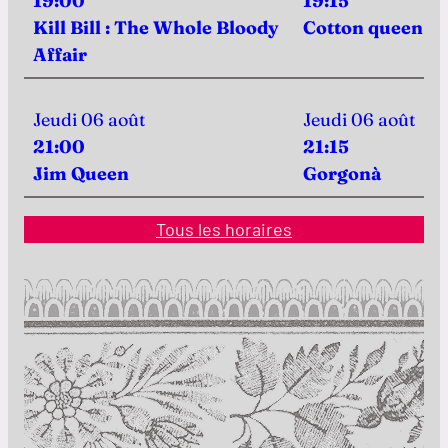
19:00
19:15
Kill Bill : The Whole Bloody
Cotton queen
Affair
Jeudi 06 août
Jeudi 06 août
21:00
21:15
Jim Queen
Gorgonà
Tous les horaires