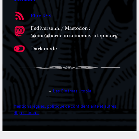
Flux RSS
Fediverse ⁂ / Mastodon :
@cine@bordeaux.cinemas-utopia.org
Dark mode
→
Les Cinémas Utopia
Mentions légales, politique de confidentialité et autres
digressions…