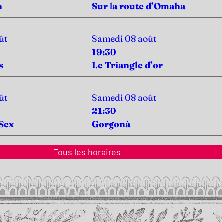
n
Sur la route d’Omaha
ût
Samedi 08 août
19:30
s
Le Triangle d’or
ût
Samedi 08 août
21:30
Sex
Gorgonà
Tous les horaires