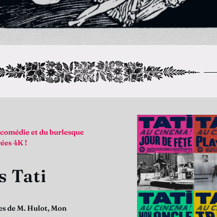
a comédie et du burlesque
ées 4K !
s Tati
ces de M. Hulot, Mon