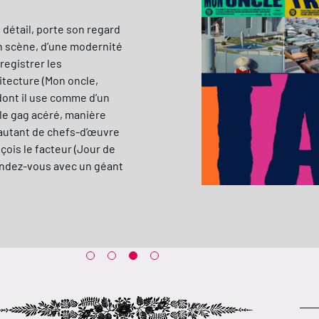
 détail, porte son regard
n scène, d’une modernité
registrer les
itecture (Mon oncle,
, dont il use comme d’un
 le gag acéré, manière
: autant de chefs-d’œuvre
ois le facteur (Jour de
Rendez-vous avec un géant