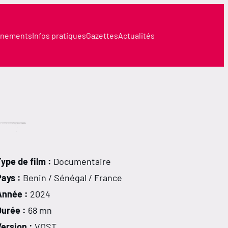
nements
Infos pratiques
Gazettes
Actualités
ype de film :
Documentaire
Pays :
Benin / Sénégal / France
Année :
2024
Durée :
68 mn
ersion :
VOST