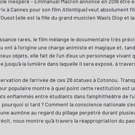
acle inespéré – Emmanuel Macron annonce en 2018 être en 
rix à Cannes pour son film
Atlantique)
veut absolument fil
 l’Ouest (elle est la fille du grand musicien Wasis Diop et 
ance rares, le film mélange le documentaire très précisém
u ont à l’origine une charge animiste et magique et, tand
ieux objets, elle fait de l’un d’eux un personnage vivant 
jusqu’à la lumière dans laquelle il sera exposé, à traver
servation de l’arrivée de ces 26 statues à Cotonou. Trans
eur populaire montre à quel point cette restitution est 
ts enflammés entre étudiants dans l’amphithéâtre de l’u
pourquoi si tard ? Comment la conscience nationale s’est
une aumône au regard du pillage perpétré durant plusieur
 récit, nous montre qu’à travers la réappropriation du pass