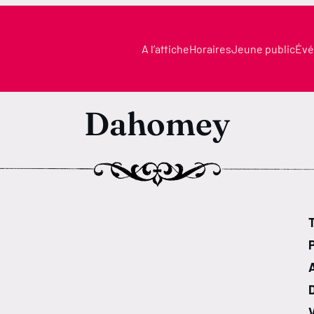
A l’affiche
Horaires
Jeune public
Évé
​​​​​​​Dahomey
T
V