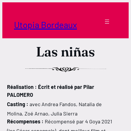
Aller
au
contenu
Utopia Bordeaux
Las niñas
Réalisation : Écrit et réalisé par Pilar
PALOMERO
Casting :
avec Andrea Fandos, Natalia de
Molina, Zoé Arnao, Julia Sierra
Récompenses :
Récompensé par 4 Goya 2021
(les César espagnols), dont meilleur film et