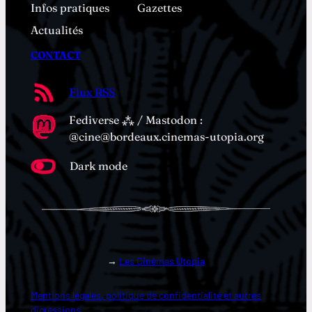
Infos pratiques
Gazettes
Actualités
CONTACT
Flux RSS
Fediverse ⁂ / Mastodon :
@cine@bordeaux.cinemas-utopia.org
Dark mode
→
Les Cinémas Utopia
Mentions légales, politique de confidentialité et autres
digressions…