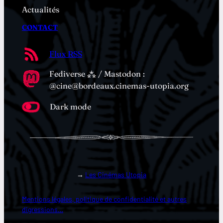
Actualités
CONTACT
Flux RSS
Fediverse ⁂ / Mastodon :
@cine@bordeaux.cinemas-utopia.org
Dark mode
→
Les Cinémas Utopia
Mentions légales, politique de confidentialité et autres
digressions…